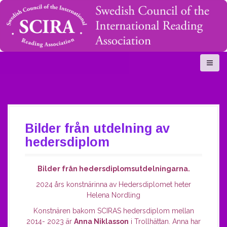
S
k
i
p
t
o
c
o
n
t
e
n
Bilder från utdelning av
t
hedersdiplom
Bilder från hedersdiplomsutdelningarna.
2024 års konstnärinna av Hedersdiplomet heter
Helena Nordling
Konstnären bakom SCIRAS hedersdiplom mellan
2014- 2023 är
Anna Niklasson
i Trollhättan. Anna har