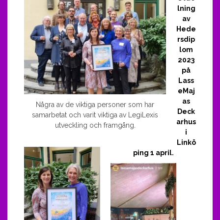
lning
av
Hede
rsdip
lom
2023
på
Lass
eMaj
as
Några av de viktiga personer som har
Deck
samarbetat och varit viktiga av LegiLexis
arhus
utveckling och framgång.
i
Linkö
ping 1 april.